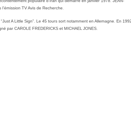
mécontentement populaire d’Iran qui démarre en janvier 1978. JEAN-
l’émission TV Avis de Recherche.
 “Just A Little Sign”. Le 45 tours sort notamment en Allemagne. En 199
ompagné par CAROLE FREDERICKS et MICHAEL JONES.