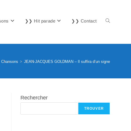
sons
❯❯ Hit parade
❯❯ Contact
Toggle
website
Chansons
>
JEAN-JACQUES GOLDMAN – Il suffira d’un signe
search
Rechercher
TROUVER