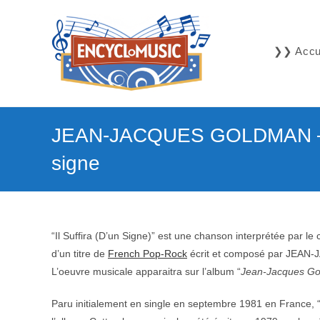
Skip
to
content
❯❯ Accue
JEAN-JACQUES GOLDMAN – Il
signe
“Il Suffira (D’un Signe)” est une chanson interprétée par le
d’un titre de
French Pop-Rock
écrit et composé par JEAN
L’oeuvre musicale apparaitra sur l’album “
Jean-Jacques G
Paru initialement en single en septembre 1981 en France, “I