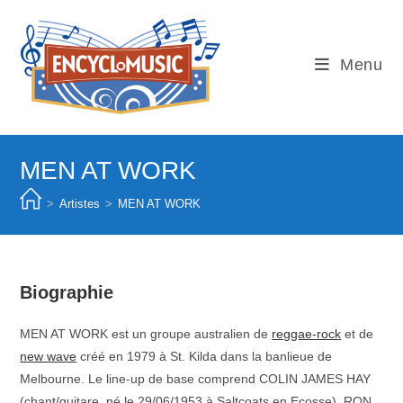
Skip
to
content
Menu
MEN AT WORK
>
Artistes
>
MEN AT WORK
Biographie
MEN AT WORK est un groupe australien de
reggae-rock
et de
new wave
créé en 1979 à St. Kilda dans la banlieue de
Melbourne. Le line-up de base comprend COLIN JAMES HAY
(chant/guitare, né le 29/06/1953 à Saltcoats en Ecosse), RON