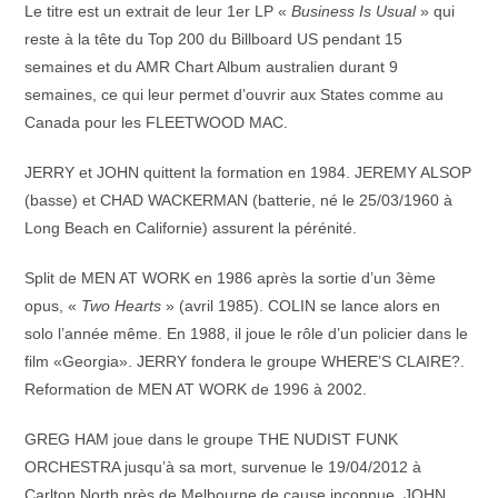
Le titre est un extrait de leur 1er LP «
Business Is Usual
» qui
reste à la tête du Top 200 du Billboard US pendant 15
semaines et du AMR Chart Album australien durant 9
semaines, ce qui leur permet d’ouvrir aux States comme au
Canada pour les FLEETWOOD MAC.
JERRY et JOHN quittent la formation en 1984. JEREMY ALSOP
(basse) et CHAD WACKERMAN (batterie, né le 25/03/1960 à
Long Beach en Californie) assurent la pérénité.
Split de MEN AT WORK en 1986 après la sortie d’un 3ème
opus, «
Two Hearts
» (avril 1985). COLIN se lance alors en
solo l’année même. En 1988, il joue le rôle d’un policier dans le
film «Georgia». JERRY fondera le groupe WHERE’S CLAIRE?.
Reformation de MEN AT WORK de 1996 à 2002.
GREG HAM joue dans le groupe THE NUDIST FUNK
ORCHESTRA jusqu’à sa mort, survenue le 19/04/2012 à
Carlton North près de Melbourne de cause inconnue. JOHN