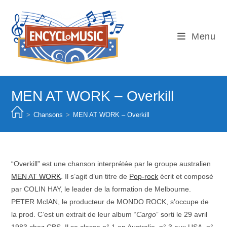
Skip
to
content
Menu
MEN AT WORK – Overkill
>
Chansons
>
MEN AT WORK – Overkill
“Overkill” est une chanson interprétée par le groupe australien
MEN AT WORK
. Il s’agit d’un titre de
Pop-rock
écrit et composé
par COLIN HAY, le leader de la formation de Melbourne.
PETER McIAN, le producteur de MONDO ROCK, s’occupe de
la prod. C’est un extrait de leur album “
Cargo
” sorti le 29 avril