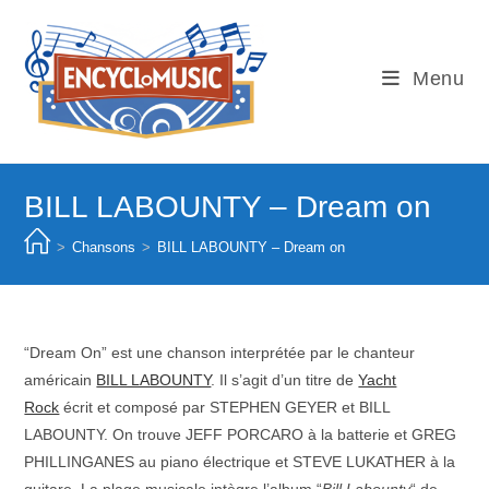
Skip
to
content
Menu
BILL LABOUNTY – Dream on
>
Chansons
>
BILL LABOUNTY – Dream on
“Dream On” est une chanson interprétée par le chanteur
américain
BILL LABOUNTY
. Il s’agit d’un titre de
Yacht
Rock
écrit et composé par STEPHEN GEYER et BILL
LABOUNTY. On trouve JEFF PORCARO à la batterie et GREG
PHILLINGANES au piano électrique et STEVE LUKATHER à la