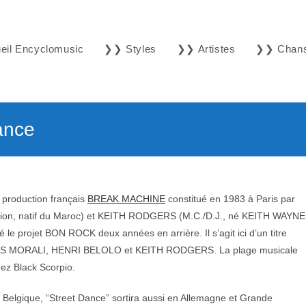
il Encyclomusic
❯❯ Styles
❯❯ Artistes
❯❯ Chan
ance
e production français
BREAK MACHINE
constitué en 1983 à Paris par
on, natif du Maroc) et KEITH RODGERS (M.C./D.J., né KEITH WAYNE
e projet BON ROCK deux années en arrière. Il s’agit ici d’un titre
ES MORALI, HENRI BELOLO et KEITH RODGERS. La plage musicale
hez Black Scorpio.
 Belgique, “Street Dance” sortira aussi en Allemagne et Grande