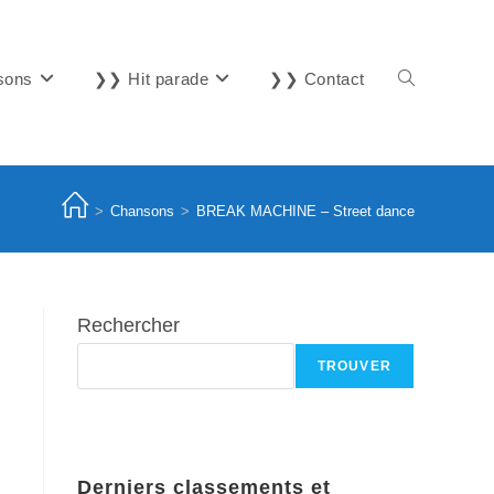
sons
❯❯ Hit parade
❯❯ Contact
Toggle
website
>
Chansons
>
BREAK MACHINE – Street dance
search
Rechercher
TROUVER
Derniers classements et