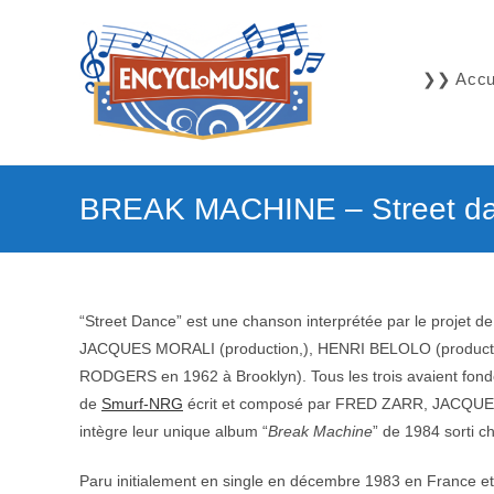
Skip
to
content
❯❯ Accue
BREAK MACHINE – Street d
“Street Dance” est une chanson interprétée par le projet d
JACQUES MORALI (production,), HENRI BELOLO (producti
RODGERS en 1962 à Brooklyn). Tous les trois avaient fondé l
de
Smurf-NRG
écrit et composé par FRED ZARR, JACQU
intègre leur unique album “
Break Machine
” de 1984 sorti c
Paru initialement en single en décembre 1983 en France et