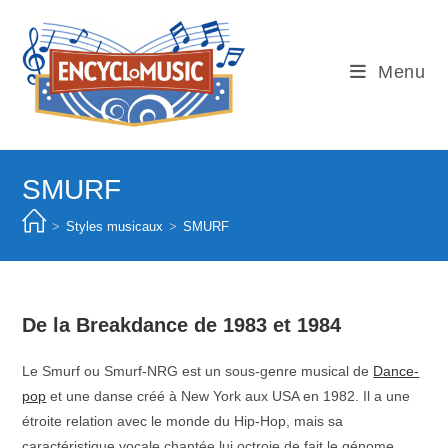
Skip
to
content
Menu
SMURF
>
Styles musicaux
>
SMURF
De la Breakdance de 1983 et 1984
Le Smurf ou Smurf-NRG est un sous-genre musical de
Dance-
pop
et une danse créé à New York aux USA en 1982. Il a une
étroite relation avec le monde du Hip-Hop, mais sa
caractéristique vocale chantée lui octroie de fait le génome