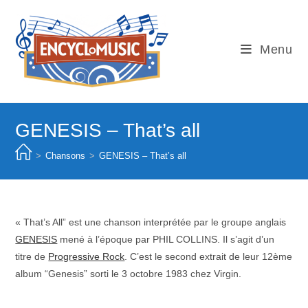
Skip
to
content
Menu
GENESIS – That’s all
>
Chansons
>
GENESIS – That’s all
« That’s All” est une chanson interprétée par le groupe anglais
GENESIS
mené à l’époque par PHIL COLLINS. Il s’agit d’un
titre de
Progressive Rock
. C’est le second extrait de leur 12ème
album “Genesis” sorti le 3 octobre 1983 chez Virgin.
–