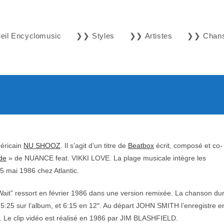
il Encyclomusic
❯❯ Styles
❯❯ Artistes
❯❯ Chan
méricain
NU SHOOZ
. Il s’agit d’un titre de
Beatbox
écrit, composé et co-
de
» de NUANCE feat. VIKKI LOVE. La plage musicale intègre les
e 5 mai 1986 chez Atlantic.
 Wait” ressort en février 1986 dans une version remixée. La chanson du
 5:25 sur l’album, et 6:15 en 12″. Au départ JOHN SMITH l’enregistre e
. Le clip vidéo est réalisé en 1986 par JIM BLASHFIELD.