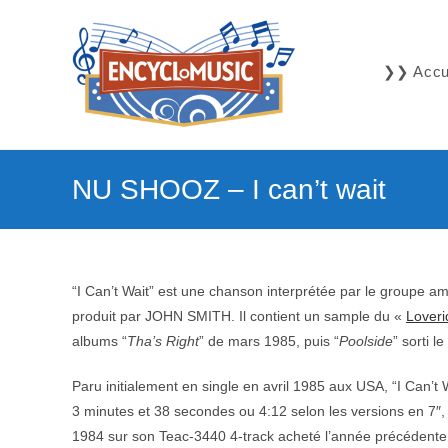
Skip
to
content
❯❯ Accue
NU SHOOZ – I can’t wait
“I Can’t Wait” est une chanson interprétée par le groupe a
produit par JOHN SMITH. Il contient un sample du «
Loveri
albums “
Tha’s Right
” de mars 1985, puis “
Poolside
” sorti l
Paru initialement en single en avril 1985 aux USA, “I Can’t
3 minutes et 38 secondes ou 4:12 selon les versions en 7″,
1984 sur son Teac-3440 4-track acheté l’année précédente