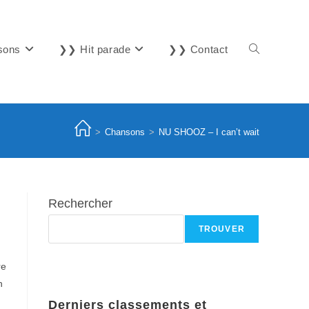
sons
❯❯ Hit parade
❯❯ Contact
Toggle
website
>
Chansons
>
NU SHOOZ – I can’t wait
search
Rechercher
TROUVER
re
n
Derniers classements et