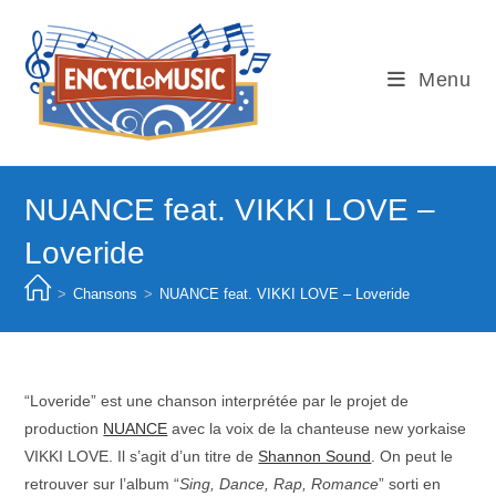
Skip
to
content
Menu
NUANCE feat. VIKKI LOVE –
Loveride
>
Chansons
>
NUANCE feat. VIKKI LOVE – Loveride
“Loveride” est une chanson interprétée par le projet de
production
NUANCE
avec la voix de la chanteuse new yorkaise
VIKKI LOVE. Il s’agit d’un titre de
Shannon Sound
. On peut le
retrouver sur l’album “
Sing, Dance, Rap, Romance
” sorti en