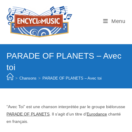
Skip
to
content
Menu
PARADE OF PLANETS – Avec
toi
>
Chansons
>
PARADE OF PLANETS – Avec toi
“Avec Toi” est une chanson interprétée par le groupe biélorusse
PARADE OF PLANETS
. Il s’agit d’un titre d’
Eurodance
chanté
en français.