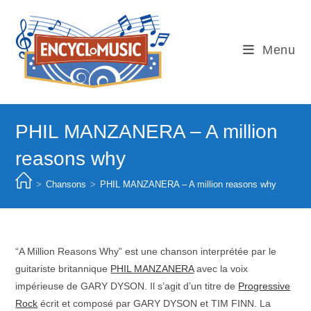
Skip
to
content
Menu
PHIL MANZANERA – A million
reasons why
>
Chansons
>
PHIL MANZANERA – A million reasons why
“A Million Reasons Why” est une chanson interprétée par le
guitariste britannique
PHIL MANZANERA
avec la voix
impérieuse de GARY DYSON. Il s’agit d’un titre de
Progressive
Rock
écrit et composé par GARY DYSON et TIM FINN. La