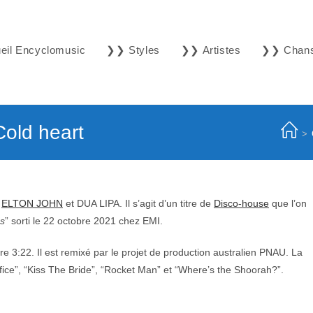
il Encyclomusic
❯❯ Styles
❯❯ Artistes
❯❯ Chan
old heart
>
s
ELTON JOHN
et DUA LIPA. Il s’agit d’un titre de
Disco-house
que l’on
s
” sorti le 22 octobre 2021 chez EMI.
re 3:22. Il est remixé par le projet de production australien PNAU. La
fice”, “Kiss The Bride”, “Rocket Man” et “Where’s the Shoorah?”.