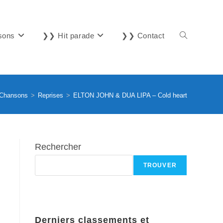
sons
❯❯ Hit parade
❯❯ Contact
Toggle
website
Chansons
>
Reprises
>
ELTON JOHN & DUA LIPA – Cold heart
search
Rechercher
TROUVER
Derniers classements et