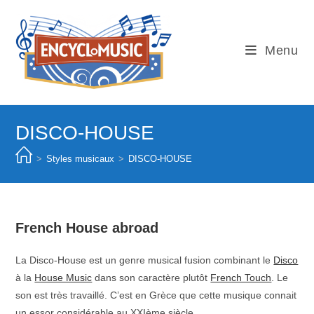
Skip
to
content
Menu
DISCO-HOUSE
>
Styles musicaux
>
DISCO-HOUSE
French House abroad
La Disco-House est un genre musical fusion combinant le
Disco
à la
House Music
dans son caractère plutôt
French Touch
. Le
son est très travaillé. C’est en Grèce que cette musique connait
un essor considérable au XXIème siècle.