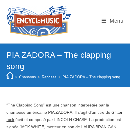
Skip
to
content
Menu
PIA ZADORA – The clapping
song
>
Chansons
>
Reprises
>
PIA ZADORA – The clapping song
“The Clapping Song” est une chanson interprétée par la
chanteuse américaine
PIA ZADORA
. Il s’agit d’un titre de
Glitter
rock
écrit et composé par LINCOLN CHASE. La production est
signée JACK WHITE, metteur en son de LAURA BRANIGAN.