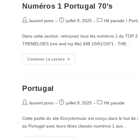
Numéros 1 Portugal 70’s
Auteur/autrice
Publication
Post
laurent pons
juillet 9, 2025
Hit parade
/
Port
de
publiée :
category:
la
Dans cette section, retrouvez tous les numéros 1 du TOP 2
publication :
TREMELOES (me and my life) 498 10/01/1971 - THE…
Numéros
Continuer La Lecture
1
Portugal
70’s
Portugal
Auteur/autrice
Publication
Post
laurent pons
juillet 9, 2025
Hit parade
de
publiée :
category:
la
Cette partie du site Encyclomusic est conçu dans le but de v
publication :
au Portugal avec leurs titres classés numéros 1 aux…