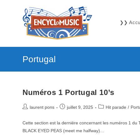
Skip
to
content
❯❯ Accue
Portugal
Numéros 1 Portugal 10’s
Auteur/autrice
Publication
Post
laurent pons
juillet 9, 2025
Hit parade
/
Port
de
publiée :
category:
la
Cette section est la dernière concernant les numéros 1 d
publication :
BLACK EYED PEAS (meet me halfway)…