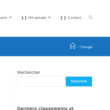
sons
❯❯ Hit parade
❯❯ Contact
Toggle
website
>
Portugal
search
Rechercher
TROUVER
E
Derniers classements et