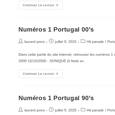
Numéros
Continuer La Lecture
1
Portugal
10’s
Numéros 1 Portugal 00’s
Auteur/autrice
Publication
Post
laurent pons
juillet 9, 2025
Hit parade
/
Port
de
publiée :
category:
la
Dans cette partie du site internet, retrouvez les numéros 
publication :
2000 15/10/2000 - SONIQUE (it feels so…
Numéros
Continuer La Lecture
1
Portugal
00’s
Numéros 1 Portugal 90’s
Auteur/autrice
Publication
Post
laurent pons
juillet 9, 2025
Hit parade
/
Port