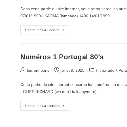
de
publiée :
category:
la
Dans cette partie du site internet, vous retrouverez les nu
publication :
07/01/1990 - KAOMA (lambada) 1490 14/01/1990…
Numéros
Continuer La Lecture
1
Portugal
90’s
Numéros 1 Portugal 80’s
Auteur/autrice
Publication
Post
laurent pons
juillet 9, 2025
Hit parade
/
Port
de
publiée :
category:
la
Cette partie du site internet concerne les numéros un des
publication :
- CLIFF RICHARD (we don't talk anymore)…
Numéros
Continuer La Lecture
1
Portugal
80’s